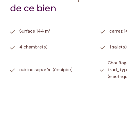
de ce bien
Surface 144 m²
carrez 
4 chambre(s)
1 salle(s
Chauffage
cuisine séparée (équipée)
trad_typ
(electriq
3 niveau(x)
vue Dég
piscinable