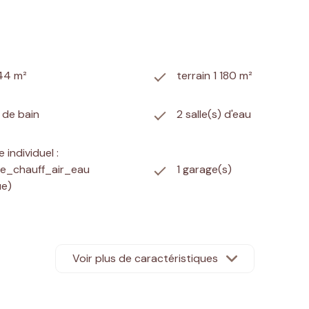
144 m²
terrain 1 180 m²
) de bain
2 salle(s) d'eau
 individuel :
e_chauff_air_eau
1 garage(s)
ue)
agée sur la montagne
terrasse
Voir plus de caractéristiques