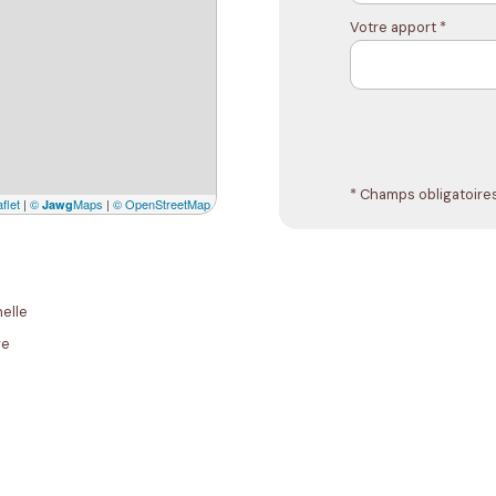
Votre apport *
* Champs obligatoire
flet
|
©
Maps
|
© OpenStreetMap
Jawg
elle
re