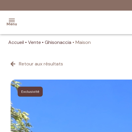
Menu
Accueil
Vente
Ghisonaccia
Maison
Accueil
Ventes
Retour aux résultats
Programmes
Neufs
Exclusivité
Location
Estimation
de votre
bien