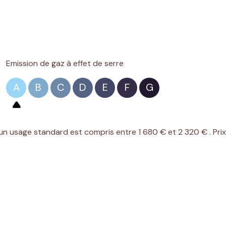
Emission de gaz à effet de serre
A
B
C
D
E
F
G
n usage standard est compris entre 1 680 € et 2 320 € . Pri