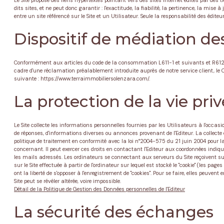
Le Site propose des liens hypertextes pointant vers des sites Internet édités par des 
dits sites, et ne peut donc garantir : l'exactitude, la fiabilité, la pertinence, la mis
entre un site référencé sur le Site et un Utilisateur. Seule la responsabilité des éditeu
Dispositif de médiation d
Conformément aux articles du code de la consommation L611-1 et suivants et R612-1 et
cadre d'une réclamation préalablement introduite auprès de notre service client, l
suivante : https://www.terraimmobiliersolenzara.com/.
La protection de la vie pr
Le Site collecte les informations personnelles fournies par les Utilisateurs à l'occasion
de réponses, d'informations diverses ou annonces provenant de l'Editeur. La collecte
politique de traitement en conformité avec la loi n°2004-575 du 21 juin 2004 pour la
concernant. Il peut exercer ces droits en contactant l'Editeur aux coordonnées indiqué
les mails adressés. Les ordinateurs se connectant aux serveurs du Site reçoivent su
sur le Site effectuée à partir de l'ordinateur sur lequel est stocké le "cookie" (les pa
ont la liberté de s'opposer à l'enregistrement de "cookies". Pour se faire, elles peuve
Site peut se révéler altérée, voire impossible.
Détail de la Politique de Gestion des Données personnelles de l'Editeur
La sécurité des échanges