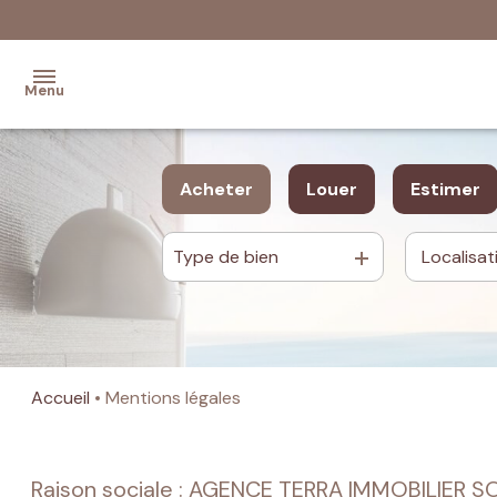
Menu
Accueil
Acheter
Louer
Estimer
Ventes
Type de bien
De l'ancien
à l'année
Programmes
Du neuf
De l'immo pro
Neufs
De l'immo pro
Location
Accueil
Mentions légales
Estimation
de votre
bien
Raison sociale : AGENCE TERRA IMMOBILIER 