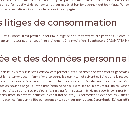
tiers. La mise en place de ces liens ne signifie pas l'approbation par l'éditeur du contenu 
e à jour, ou l'exhaustivité de leur contenu ; leur accès et bon fonctionnement technique. Par c
rs des sites référencés sur le Site pourra être engagée.
es litiges de consommation
 suivants, il est prévu que pour tout litige de nature contractuelle portant sur l'exécuti
e Consommateur pourra recourir gratuitement à la médiation. Il contactera CASAMATTA Mich
ivée et des données personnel
 de leur visite sur le Site. Cette collecte permet : L'établissement de statistiques générales 
 et le traitement des informations personnelles sur Internet doivent se faire dans le resp
 confiance dans l'économie numérique. Tout utilisateur du Site dispose d'un droit d'accès,
es en haut de page. Pour faciliter l'exercice de ces droits, les Utilisateurs du Site peuvent
r leur disque dur un ou plusieurs fichiers au format texte très légers appelés communément
ges consultées, la date et l'heure de la consultation, etc.). Ils permettent d'identifier les v
nt employer les fonctionnalités correspondantes sur leur navigateur. Cependant, l'Editeur atti