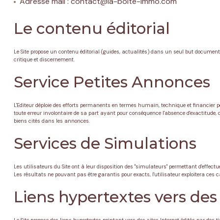
Adresse mail : contact@la-boite-immo.com
Le contenu éditorial
Le Site propose un contenu éditorial (guides, actualités) dans un seul but documentair
critique et discernement.
Service Petites Annonces
L'Editeur déploie des efforts permanents en termes humain, technique et financier po
toute erreur involontaire de sa part ayant pour conséquence l'absence d'exactitude, de 
biens cités dans les annonces.
Services de Simulations
Les utilisateurs du Site ont à leur disposition des "simulateurs" permettant d'effe
Les résultats ne pouvant pas être garantis pour exacts, l'utilisateur exploitera ces 
Liens hypertextes vers des s