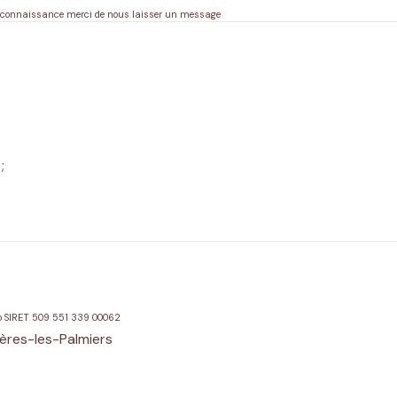
re connaissance merci de nous laisser un message
;
ro SIRET 509 551 339 00062
ères-les-Palmiers