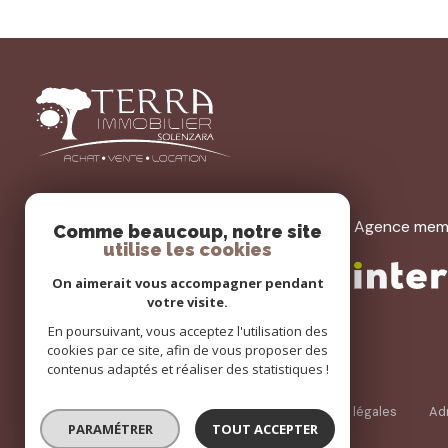
Terra Immobilier Solenzara
Agence mem
Comme beaucoup, notre site
utilise les cookies
04 95 57 95 37
On aimerait vous accompagner pendant
agence@terraimmobiliersolenzara.fr
votre visite.
47, Via Di U Commandanti Poli
En poursuivant, vous acceptez l'utilisation des
20145 Sari-Solenzara
cookies par ce site, afin de vous proposer des
contenus adaptés et réaliser des statistiques !
Nos honoraires
Nos partenaires
Mentions légales
Ad
PARAMÉTRER
TOUT ACCEPTER
© 2026 | Tous droits réservés