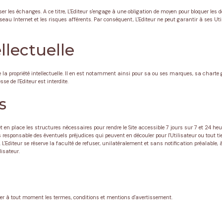
ser les échanges. A ce titre, L'Editeur s'engage à une obligation de moyen pour bloquer les
eau Internet et les risques afférents. Par conséquent, L'Editeur ne peut garantir à ses Uti
llectuelle
de la propriété intellectuelle. Il en est notamment ainsi pour sa ou ses marques, sa charte 
e de l'Editeur est interdite.
s
met en place les structures nécessaires pour rendre le Site accessible 7 jours sur 7 et 24
esponsable des éventuels préjudices qui peuvent en découler pour l'Utilisateur ou tout tie
diteur se réserve la faculté de refuser, unilatéralement et sans notification préalable, à t
isateur.
ender à tout moment les termes, conditions et mentions d'avertissement.