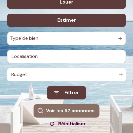
Louer
De l'ancien
Actualités
Du neuf
Contact
Estimer
à l'année
De l'immo pro
De l'immo pro
Type de bien
Budget
Filtrer
Voir les
57
annonces
Réinitialiser