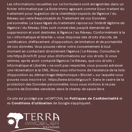
Les informations recueillies sur ce formulaire sont enregistrées dans un
fichier informatisé par La Boite Immo agissant comme Sous-traitant du
traitement pour la gestion de la clientèle/prospects de l'Agence / du
Réseau qui reste Responsable du Traitement de vos Données
personnelles. La base légale du traitement repose sur l'intérêt légitime de
l'Agence / du Réseau. Elles sont conservées jusqu'à demande de
suppression et sont destinées à l'Agence / au Réseau. Conformément à la
loi « informatique et libertés », vous disposez des droits d’accès, de
rectification, d’effacement, d’opposition, de limitation et de portabilité
de vos données. Vous pouvez retirer votre consentement à tout
moment en contactant directement l’Agence / Le Réseau. Consultez le
site
https://cnil.fr/fr
pour plus d’informations sur vos droits. Si vous
estimez, après avoir contacté l'Agence / le Réseau, que vos droits «
Informatique et Libertés » ne sont pas respectés, vous pouvez adresser
une réclamation à la CNIL. Nous vous informons de l’existence de la liste
d'opposition au démarchage téléphonique « Bloctel », sur laquelle vous
pouvez vous inscrire ici :
https://www.bloctel.gouv.fr
. Dans le cadre de la
protection des Données personnelles, nous vous invitons à ne pas
inscrire de Données sensibles dans le champ de saisie libre.
Ce site est protégé par reCAPTCHA, les
Politiques de Confidentialité
et
es
Conditions d'utilisation
de Google s'appliquent.