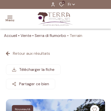
0
Fr
Menu
Accueil
Vente
Serra di fiumorbo
Terrain
Accueil
Ventes
Retour aux résultats
Programmes
Neufs
Télécharger la fiche
Location
Partager ce bien
Estimation
de votre
bien
Nouveauté