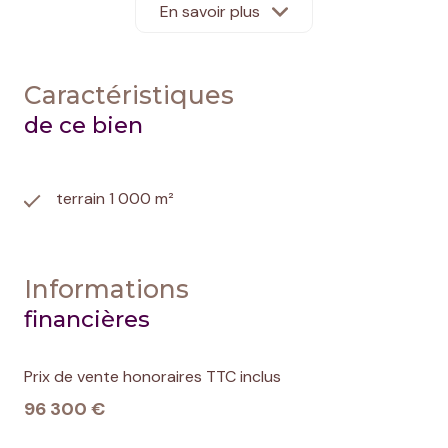
construction.
En savoir plus
Quelques points forts :
Accès facile par une voie déjà dégagée
Présence de bornes visibles sur le terrain
Caractéristiques
Vue dégagée sur la colline
de ce bien
terrain 1 000 m²
Informations
financières
Prix de vente honoraires TTC inclus
96 300 €