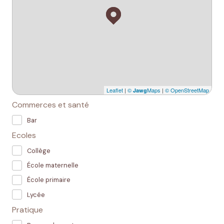
Leaflet
|
©
Maps
|
© OpenStreetMap
Jawg
Commerces et santé
Bar
Ecoles
Collège
École maternelle
École primaire
Lycée
Pratique