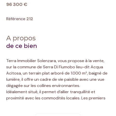
96 300 €
Référence
212
A propos
de ce bien
Terra Immobilier Solenzara, vous propose à la vente,
sur la commune de Serra Di Fiumobo lieu-dit Acqua
Acitosa, un terrain plat arboré de 1.000 m², baigné de
lumière, il offre un cadre de vie paisible avec une vue
dégagée sur les collines environnantes.
Idéalement situé, il permet d’allier tranquillité et
proximité avec les commodités locales. Les premiers
arbres bordent la parcelle, offrant un ombrage naturel
agréable et un cadre bucolique pour une future