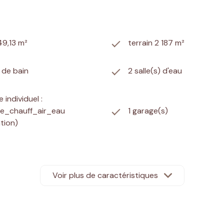
49,13 m²
terrain 2 187 m²
) de bain
2 salle(s) d'eau
 individuel :
e_chauff_air_eau
1 garage(s)
ation)
tagne
terrasse
Voir plus de caractéristiques
andicapé