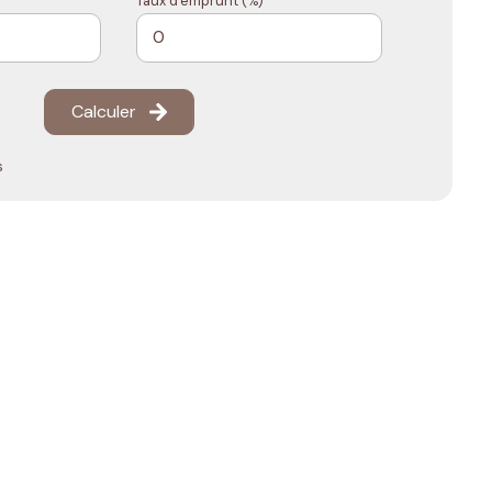
Taux d'emprunt (%) *
Calculer
s