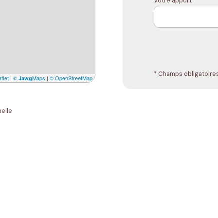
Votre apport *
* Champs obligatoire
flet
|
©
Maps
|
© OpenStreetMap
Jawg
elle