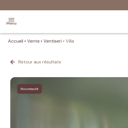
Menu
Accueil
Vente
Ventiseri
Villa
Accueil
Ventes
Retour aux résultats
Programmes
Neufs
Nouveauté
Location
Estimation
de votre
bien