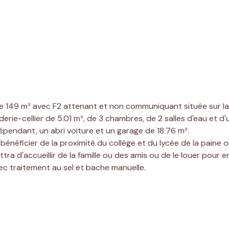
 de 149 m² avec F2 attenant et non communiquant située sur l
rie-cellier de 5.01 m², de 3 chambres, de 2 salles d'eau et d
pendant, un abri voiture et un garage de 18.76 m².
néficier de la proximité du collège et du lycée de la paine or
 d'accueillir de la famille ou des amis ou de le louer pour en 
ec traitement au sel et bache manuelle.