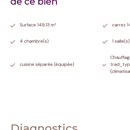
de ce bien
Surface 149,13 m²
carrez 1
4 chambre(s)
1 salle(s
Chauffage
cuisine séparée (équipée)
trad_typ
(climatis
exposition Sud
vue Mon
piscinable
accès h
Diagnostics