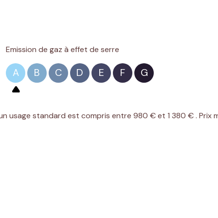
Emission de gaz à effet de serre
A
B
C
D
E
F
G
n usage standard est compris entre 980 € et 1 380 € . Prix 