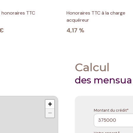
e honoraires TTC
Honoraires TTC à la charge
acquéreur
 €
4,17 %
Calcul
des mensual
+
Montant du crédit*
−